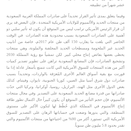
عشر شهراً من تطبيقه.
وفيما يتعلق بمدى تأثير القرار تحديداً على صادرات المملكة العربية السعودية
من منتجات الحديد والألمنيوم للولايات الأمريكية المتحدة ، فإن البعض قد يرى
أن قرار الرئيس الأمريكي ترامب ليس من المتوقع أن يكون له تأثير سلبي ذو
أهمية على الصادرات السعودية بسبب محدودية هذه الصادرات في الوقت
الحاضر التي بلغت ما يقارب 150 ألف طن عام 2017م، خاصة من أنابيب
الحديد غير الملحومة ومسطحات الحديد المجلفنة والملونة، وهي منتجات
يحظى بعضها بفائض إنتاج محلي كبير. لكن تمشياً مع رؤية المملكة 2030
وتشجيع الصادرات، فإن المصانع السعودية تراهن على تطوير تصدير كميات
أكبر من هذه المنتجات للسوق الأمريكية التي كانت تتمتع بأسعار عادلة إذا ما
قورنت مع بقية أسواق العالم الأخرى المُغرَقة بالواردات، وتحديداً بسبب
صادرات دول شرق آسيا مثل الصين، كوريا الجنوبية، تايوان، وفيتنام، كذلك
بعض الدول الأخرى مثل الهند، البرازيل، روسيا، أوكرانيا، وتركيا التي حدّت
صادراتها من قدرة مصانع الحديد السعودية على التصدير. وفي مجال منتجات
الألمنيوم، فإن حجم التأثير من المتوقع أن يكون كبيراً حال اكتمال تطور طاقة
إنتاج الألمنيوم في المملكة الذي خُطّط لها لتكون الأكبر على مستوى
المنطقة، والتي بدورها وضعت في حساباتها الرهان على التصدير للسوق
الأمريكية التي تستورد أكثر من 90% من احتياجها من منتجات الألمنيوم والتي
تقدر بحدود 5.8 مليون طن سنوياً.