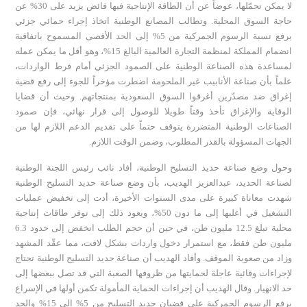
لا يمكن تحمّلها، عوضاً عن أن الطاقة الإنتاجية فيها فائض يزيد على 30% عن
حاجة السوق المحلية. وتطالب المصانع الوطنية اتخاذ إجراء حمائي جزئي
برفع نسبة الرسوم الجمركية من 5% إلى الحد الأقصى المسموح باتفاقية
انضمام المملكة لمنظمة التجارة العالمية البالغ 15%، وهو أقل ما يمكن عمله
لمساعدة هذه الصناعة الوطنية على الصمود الجزئي أمام فرط الواردات،
علماً بأن صناعة الأنابيب غير الملحومة اضطرت مؤخراً للجوء إلى رفع قضية
إغراق ضد مصدّرين أغرقوا السوق السعودية بمنتجاتهم. وحيث أن قضايا
الوقاية والإغراق تأخذ وقتاً طويلا للوصول إلى قرار نهائي، فإن صمود
الصناعات الوطنية المتضررة يتوقف حتماً على تقديم الدعم اللازم لها من
الجهات المسؤولة بالقدر المطلوب، وضمن الوقت اللازم.
وحول وضع صناعة حديد التسليح الوطنية، أفاد نائب رئيس اللجنة الوطنية
لصناعة الحديد، عبدالعزيز الهديب، بأن وضع صناعة حديد التسليح الوطنية
شهدت معاناة كبيرة على مدى السنوات الأخيرة، أدت إلى تخفيض عمليات
التشغيل في أغلبها إلى ما دون 50%، ويعود ذلك إلى توفر طاقات إنتاجية
محلية تبلغ 12.5 مليون طن، في حين أن حجم الطلب انخفض إلى حدود 6.3
مليون طن فقط، مع استمرار دخول واردات بشكل لافت، مما عقّد المشهد
وزاد من صعوبة الموقف. وأفاد الهديب أن صناعة حديد التسليح الوطنية تحتاج
لإجراءات وقائية عاجلة لحمايتها من ظروفها الصعبة التي قد تصل ببعضها إلى
حد الانهيار. وقال الهديب أن إجراءات الحماية المأمولة تكمن أولها في الإسراع
برفع الرسوم الجمركية على قضبان حديد التسليح من 5% إلى 15% والحد