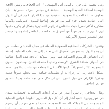
وفي تعقيبه على قرار ترامب، أفاد المهندس / رائد العجاجي، رئيس اللجنة
الوطنية لصناعة الحديد الوطنية – المنبثقة عن مجلس الغرف السعودية – بأن
مخاوف صناعة الحديد السعودية الحقيقية من هذا القرار تكمن في أن الدول
التي اعتادت تصدير جزء كبير من فوائض إنتاجها للسوق الأمريكية، ولكونها
ستكون الأكثر تضرراً حيث ستتقلص قدراتهم التصديرية بشكل لن يكون مقبولاً
لهم، فإنهم سيبحثون فوراً عن أسواق بديلة لتصدير فوائض إنتاجهم، ولتعويض
عجز التصدير للسوق الأمريكية.
وتتخوف الشركات الصناعية السعودية العاملة في مجال الحديد والصلب، من
أن هذه الدول ستستهدف الأسواق التي تفتقد إلى تطبيقات الحماية، إضافة
إلى انخفاض الرسوم الجمركية فيها، ومن المؤكد أن تجد هذه الدول ضالتها
في أسواق منطقة الشرق الأوسط، وتحديداً منطقة الخليج، وستكون السوق
السعودية الأكثر استهدافاً لكونها الأكبر في المنطقة من جانب، ولكونها تفتقد
بشكل لافت إلى أية إجراءات أو تطبيقات حمائية، مما يجعلها سوقاً خصبة
ومغرية للإغراق من قبل الدول التي لن تكل حتى تجد منافذ بديلة لتصدير
فوائض إنتاجها.
وقال العجاجي، إن تقريراً صدر عن مركز أبحاث السیاسات الاقتصادیة بلندن
في شھر یونیو2016م، أشار إلى أن أقل دول العشرین تطبیقاً لقوانین الحمایة
المشروعة ھي المملكة العربیة السعودیة، حیث لم تقم بفرض أي رسوم
حمائیة ضد أي واردات منذ انضمامھا لمنظمة التجارة العالمیة في حین أنھا