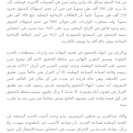
من هذا المنتج بشكل حاد وكبير وغير مبرر في السنوات الأخيرة، فوصلت إلى
ما يزيد على 180 ألف طن سنوياً، في حين أن حجم استهلاك السوق بحدود
230 ألف طن سنوياً، علماً بأن الطاقات الإنتاجية المحلية تبلغ 380 ألف طن
سنوياً. وقد سيطرت الواردات على حوالي 80% من حجم استهلاك السوق
رغم وجود فائض في الإنتاج المحلي يزيد على 65%، مما تسبب في انخفاض
نسبة التشغيل في المصانع السعودية إلى 22% من أصل الطاقة الإنتاجية
المتاحة، وهي حالة أقل ما توصف بالكارثية.
وبالرغم من انتهاء التحقيق في قضية الوقاية ضد واردات مسطحات الحديد
الملونة، وصدور التقرير النهائي من سلطة التحقيق الذي أقرّ بوقوع ضرر
جسيم على الصناعة الوطنية، وحيث أوصى التقرير في أبريل 2017م بفرض
رسوم وقائية لحماية الصناعة الوطنية، إلا أن القرار بقي عالقاً بدون تطبيق
حتى اللحظة، وهي حالة فريدة لم تحدث في أي مكان في العالم، فمن
المعروف أنه بمجرد انتهاء التحقيق والتوصية بفرض رسوم، فإنه يتم تطبيق
القرار في غضون أيام معدودة، إلا عندنا، لا يزال تطبيق توصية سلطة التحقيق
في أول قضية وقاية على مستوى الخليج يعيش مخاضاً غير مبرر منذ ما يقارب
سنة.
وأفاد عبدالعزيز بن شاهين الدوسري، مدير وحدة أنابيب الحديد المنبثقة عن
اللجنة الوطنية لصناعة الحديد، بأن صناعة الأنابيب غير الملحومة شهدت، ولا
تزال، معاناة شديدة من الإغراق تسببت في انخفاض نسبة الإشغال إلى حدود