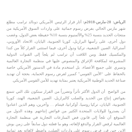
الرياض: 28-مارس-2018م:
أثار قرار الرئيس الأمريكي دونالد ترامب مطلع
شهر مارس الحالي بفرض رسوم حمائية على واردات السوق الأمريكية من
منتجات الحديد بنسبة 25% والألمنيوم بنسبة 10% حفيظة بعض الدول، وغضب
دول أخرى، على رأسها البرازيل، كوريا الجنوبية، اليايان، الاتحاد الأوروبي،
أستراليا، الصين الشعبية، تركيا ودول أخرى، فيما استثنى القرار كلاً من كندا
والمكسيك فقط. ومن اللافت أن ترامب لم يلجأ إلى القنوات الدولية
المشروعة لمكافحة الإغراق والمنصوص عليها في منظمة التجارة العالمية
وتسري على جميع الأعضاء، بل استخدم مادة في الدستور الأمريكي خاصة
بالحفاظ على “الأمن القومي” كمبرر لفرض رسوم الحماية، بحجة أن تهديد
صناعة الحديد الوطنية الأمريكية يعتبر بمثابة تهديد للأمن القومي الأمريكي.
من الواضح أن الدول الأكثر تأثراً وتضرراً من القرار ستكون تلك التي تتمتع
بفوائض إنتاج من الحديد والصلب كالبرازيل، الصين الشعبية، الهند، كوريا
الجنوبية، اليايان، تركيا روسيا، أوكرانيا، فيتنام … وآخرين، وهم الذين اعتادوا
أن يصدروا للولايات المتحدة الكثير من فوائض إنتاجهم. وهذه الدول من
المتوقع أن تلجأ إلى قانون فض المنازعات التجارية في منظمة التجارة
العالمية لرفض القرار والدفع لإلغائه، وهو ما فعلته دول سابقاً على زمن بوش
الإبن حين قرر فرض رسوم على واردات الصلب، واضطر لإلغائه بعد ثمانية