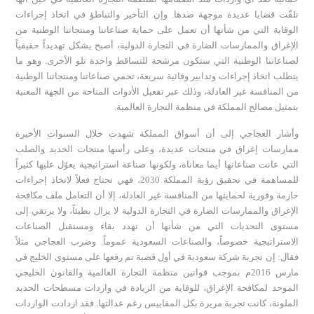
تلقّت قضایا عدیدة موجھة ضدھا. وإن التأخير والتباطؤ في اتخاذ إجراءات
الوقاية التي من شأنها أن تعمل على حماية صناعاتنا ومنتجاتنا الوطنية من
الإغراق والممارسات الضارة في التجارة الدولية، أصبح يشكل تهديداً حقيقياً
لصناعاتنا الوطنية التي ستكون مرشحة للتساقط واحدة تلو الأخرى. وهو ما
يتطلب اتخاذ إجراءات وتدابير وقائية سريعة، تحمي صناعاتنا ومنتجاتنا الوطنية
من المنافسة غير العادلة، وذلك عبر تفعيل الأدوات المتاحة من الجهة المعنية
بتمثيل مصالح المملكة في منظمة التجارة العالمية.
وأشار العجاجي إلى أن أسواق المملكة شهدت خلال السنوات الأخيرة
ممارسات إغراق في منتجات عديدة، وعلى رأسها منتجات الحديد والصلب
التي عانت صناعاتها أيما معاناة، ولكونها صناعة استراتيجية يعوّل عليها كثيراً
للمساهمة في تحقيق رؤية المملكة 2030، فهي تحتاج فعلاً لاتخاذ إجراءات
حازمة وفورية لحمايتها من المنافسة غير العادلة، إلا أن التعامل ملف مكافحة
الإغراق والممارسات الضارة في التجارة الدولية لا يزال بطيئاً، ولا يرتقي إلى
مستوى التحديات التي من شأنها أن تهدد بقاء ومستقبل الصناعات
الاستراتيجية خصوصاً، والصناعات السعودية عموماً. وضرب العجاجي مثلاً
فقال: إن تجربة شركة سعودية في أول قضية تم رفعها على مستوى الخليج في
مارس 2016م بموجب قوانين منظمة التجارة العالمية والقانون الخليجي
الموحد لمكافحة الإغراق، للوقاية من الزيادة في واردات مسطحات الحديد
الملونة، كانت تجربة مريرة بكل المقاييس رغم عدالتها. فقد ازدادت الواردات