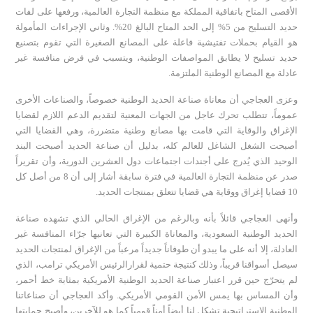
الأقصى المتاح باتفاقية المملكة مع منظمة التجارة العالمية، ورفعها على لفات
حديد التسليح من 5% إلى الحد المتاح البالغ 20%. وثاني الإجراءات المأمولة
هو القيام بحملات تفتيشية فاعلة على المصانع الصغيرة التي تقوم بتصنيع
حديد تسليح لا يطابق المواصفات الوطنية، ويتسبب في فرض منافسة غير
عادلة مع المصانع الوطنية الملتزمة.
وعزى العجاجي أن معاناة صناعة الحديد الوطنية خصوصاً، والصناعات الأخرى
عموماً، تتطلب تحرك عاجل من الجهات المعنية لتقديم الدعم اللازم لقضايا
الإغراق والوقاية التي قامت بها مصانع وطنية متضررة، وهي القضايا التي
أصبحت الشغل الشاغل للعالم كله، بدليل أن صناعة الحديد أصبحت البند
الوحيد الذي يُدرج على أجندات اجتماعات دول العشرين الدورية، وأن تقريراً
صدر عن منظمة التجارة العالمية في فترة سابقة أشار إلى أن 8 من أصل كل
10 قضايا إغراق ووقاية هي قضايا تتعلق بمنتجات الحديد.
وأنهى العجاجي قائلاً بأنه وبالرغم من الإغراق الحالي الذي تشهده صناعة
الحديد الوطنية السعودية، والمعاناة الكبيرة التي تعانيها جرّاء المنافسة غير
العادلة، إلا أنه على ما يبدو أن طوفاناً جديداً مرعباً من الإغراق لمنتجات الحديد
سيصل أسواقنا قريباً، وذلك كنتيجة حتمية لقرارالرئيس الأمريكي ترامب، الذي
لم يتحرّج حين قرر اعتبار صناعة الحديد الوطنية الأمريكية بمثابة خط أحمر،
وأن المساس بها يمس الأمن القومي الأمريكي. وأكد العجاجي أن صناعاتنا
الوطنية الاستراتيجية تشكل لنا أيضاً أمناً قومياً كما هو للآخرين، وأصبح حمايتها