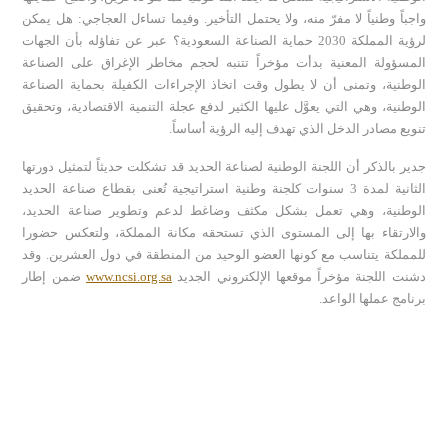
واجباً وطنياً لا مفرّ منه، ولا يحتمل التأخير. وفيما تساءل العجاجي: هل يمكن
لرؤية المملكة 2030 حماية الصناعة السعودية؟ عبر عن تفاؤله بأن الجهات
المسؤولة المعنية بدأت مؤخراً تتنبه لحجم مخاطر الإغراق على الصناعة
الوطنية، وتمنى أن لا يطول وقت اتخاذ الإجراءات الكفيلة بحماية الصناعة
الوطنية، وهي التي يعوَّل عليها الكثير لدفع عجلة التنمية الاقتصادية، وتحقيق
تنويع مصادر الدخل الذي تهدف إليه الرؤية أساساً.
جدير بالذكر أن اللجنة الوطنية لصناعة الحديد قد تشكلت حديثاً لتمثيل دورتها
الثانية لمدة 3 سنوات كلجنة وطنية استراتيجية تُعنى بقطاع صناعة الحديد
الوطنية، وهي تعمل بشكل مكثف وضاغط لدعم وتطوير صناعة الحديد،
والارتقاء بها إلى المستوى الذي تستحقه مكانة المملكة، ولتعكس حضورا
للمملكة يتناسب مع كونها العضو الوحيد من المنطقة في دول العشرين. وقد
دشنت اللجنة مؤخراً موقعها الإلكتروني الجديد
www.ncsi.org.sa
ضمن إطار
برنامج عملها الواعد.