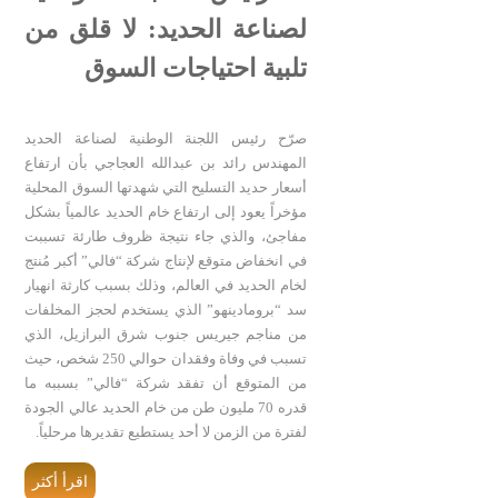
لصناعة الحديد: لا قلق من
تلبية احتياجات السوق
صرّح رئيس اللجنة الوطنية لصناعة الحديد
المهندس رائد بن عبدالله العجاجي بأن ارتفاع
أسعار حديد التسليح التي شهدتها السوق المحلية
مؤخراً يعود إلى ارتفاع خام الحديد عالمياً بشكل
مفاجئ، والذي جاء نتيجة ظروف طارئة تسببت
في انخفاض متوقع لإنتاج شركة “فالي” أكبر مُنتج
لخام الحديد في العالم، وذلك بسبب كارثة انهيار
سد “برومادينهو” الذي يستخدم لحجز المخلفات
من مناجم جيريس جنوب شرق البرازيل، الذي
تسبب في وفاة وفقدان حوالي 250 شخص، حيث
من المتوقع أن تفقد شركة “فالي” بسببه ما
قدره 70 مليون طن من خام الحديد عالي الجودة
لفترة من الزمن لا أحد يستطيع تقديرها مرحلياً.
اقرأ أكثر