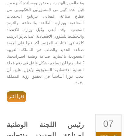
وعبدالعزيز الهديب، وبحضور ومساندة كبيرة من
قبل عدد كبير من المسؤولين الحكوميين من
قطاع صناعة المعادن ببرنامج التجمعات
الصناعية ووزارة الطاقة والصناعة والثروة
المعدنية. وقد ألقى وكيل وزارة الاقتصاد
والتخطيط للشؤون الاقتصادية عبدالعزيز الرشيد
كلمة في افتتاحية المؤتمر أكد فيها على أهمية
صناعة الحديد والصلب في المملكة العربية
السعودية باعتبارها صناعة وطنية استراتيجية،
يُنتظر منها أن تساهم بشكل فاعل في دفع عجلة
التنمية الاقتصادية السعودية، ويُعوّل عليها أن
تلعب دورا أساسياً في تحقيق رؤية المملكة
٢٠٣٠.
اقرأ أكثر
07
رئيس اللجنة الوطنية
لصناعة الحديد: منتجات