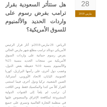
28
هل ستتأثر السعودية بقرار
ترامب بفرض رسوم على
مارس 2018
واردات الحديد والألمنيوم
للسوق الأمريكية؟
الرياض: 28-مارس-2018م: أثار قرار الرئيس
الأمريكي دونالد ترامب مطلع شهر مارس الحالي
بفرض رسوم حمائية على واردات السوق
الأمريكية من منتجات الحديد بنسبة 25%
والألمنيوم بنسبة 10% حفيظة بعض الدول،
وغضب دول أخرى، على رأسها البرازيل، كوريا
الجنوبية، اليايان، الاتحاد الأوروبي، أستراليا،
الصين الشعبية، تركيا ودول أخرى، فيما استثنى
القرار كلاً من كندا والمكسيك فقط. ومن اللافت
أن ترامب لم يلجأ إلى القنوات الدولية
المشروعة لمكافحة الإغراق والمنصوص عليها
في منظمة التجارة العالمية وتسري على جميع