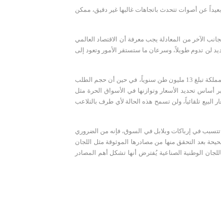
بعيداً عن أصوات تتحدث باتجاهات غالبها غير دقيق، ممكن
لجانب الآخر من المعادلة يجب معرفة أن الاقتصاد العالمي
يد لن تدوم طويلاً، وسرعان ما ستستقر الأمور وتعود إلى
وعلى الصعيد المحلي، أشار العجاجي إلى أنه لا داعي للقلق مطلقاً حول توفير منتجات حديد التسليح، حيث أكد بأن طاقة مصانع حديد التسليح بالمملكة تبلغ 13 مليون طن سنوياً، في حين أن حجم الطلب
ى مبدأ العرض والطلب بحد ذاته الذي يعتبر أساس تحديد الأسعار وتوازنها في الأسواق الحرة مثل
لبيع تلقائياً، ولن تسمح هذه الحالة لأي طرف بالتلاعب
ا تتسبب في إرباكات وبلابل في السوق، فإنه من الضروري
يحة بعد التحقق منها من مصادرها الموثوقة مثل اللجان
اللجان الوطنية الصناعية يُفترض أنها تشكل أهم المصادر