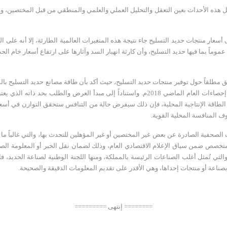
ثل هذه الأحداث بعين التعقل والتحليل العملي والعلمي والمنطقي من قبل المختصين، و
سعار منتجات حديد التسليح جاء نتيجة هذه المتغيرات العالمية الطارئة، إلا أنه على ا
اً بما فيها حديد التسليح، وأن كارثة انهيار السد وآثارها على ارتفاع أسعار خام الحد
والاستهلاك المحلي يقل عن 6 مليون طن سنوياً بحسب إحصاءات العام الماضي 2018م. واستناداً إل
طاقة الإنتاجية المحلية، فإن ذلك سيفرض حالة من التنافس ستحقق التوازن في أسعار ا
وف المنافسة المحلية القوية.
لصحفية الصادرة عن بعض غير المختصين أو غير المؤهلين للتحدث بها، والتي غالباً م
تخصص ضمن سياق الإعلام الاقتصادي العام، وذلك لضمان نقل الخبر أو المعلومة الصح
تي تُمثل أغلب الصناعات الرئيسة بالمملكة، ومنها اللجنة الوطنية لصناعة الحديد، ف
بصناعة أو منتجات إحداها، وهي الأقدر على تقديم المعلومات الدقيقة والصحيحة.
======== إنتهى =========