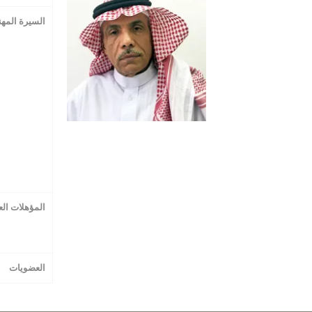
السیرة المھن
المؤھلات الع
العضویات